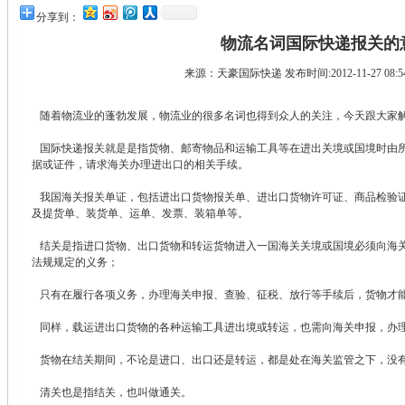
分享到：
物流名词国际快递报关的
来源：
天豪国际快递
发布时间:2012-11-27 08:
随着物流业的蓬勃发展，物流业的很多名词也得到众人的关注，今天跟大家
国际快递报关就是是指货物、邮寄物品和运输工具等在进出关境或国境时由
据或证件，请求海关办理进出口的相关手续。
我国海关报关单证，包括进出口货物报关单、进出口货物许可证、商品检验
及提货单、装货单、运单、发票、装箱单等。
结关是指进口货物、出口货物和转运货物进入一国海关关境或国境必须向海
法规规定的义务；
只有在履行各项义务，办理海关申报、查验、征税、放行等手续后，货物才
同样，载运进出口货物的各种运输工具进出境或转运，也需向海关申报，办
货物在结关期间，不论是进口、出口还是转运，都是处在海关监管之下，没
清关也是指结关，也叫做通关。